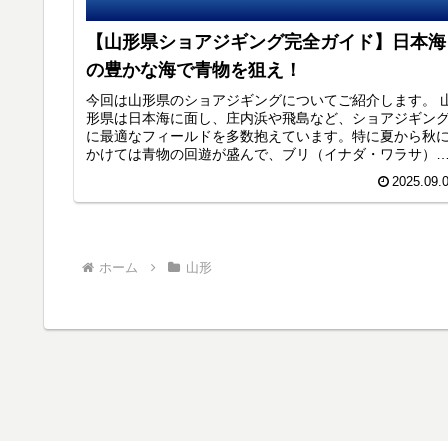
【山形県ショアジギング完全ガイド】日本海
の豊かな海で青物を狙え！
今回は山形県のショアジギングについてご紹介します。 
形県は日本海に面し、庄内浜や飛島など、ショアジギン
に最適なフィールドを多数抱えています。特に夏から秋
かけては青物の回遊が盛んで、ブリ（イナダ・ワラサ）
サワラ、サゴシ、ヒラメなどを狙える人気エリアです。
2025.09.
会の釣り場に比べ人も少なく、のびのびと釣りできます
ホーム
山形