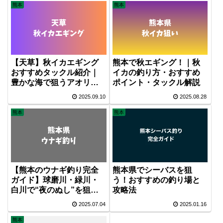
熊本
熊本
【天草】秋イカエギング
熊本で秋エギング！｜秋
おすすめタックル紹介｜
イカの釣り方・おすすめ
豊かな海で狙うアオリイ
ポイント・タックル解説
カ
2025.09.10
2025.08.28
熊本
熊本
【熊本のウナギ釣り完全
熊本県でシーバスを狙
ガイド】球磨川・緑川・
う！おすすめの釣り場と
白川で“夜のぬし”を狙
攻略法
う！初心者OKのおすすめ
2025.07.04
2025.01.16
ポイント＆釣り方
熊本