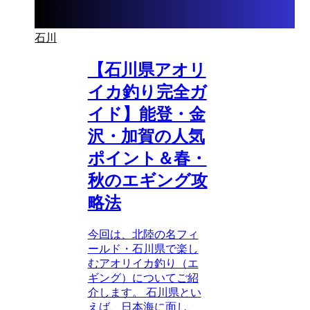
石川
【石川県アオリ
イカ釣り完全ガ
イド】能登・金
沢・加賀の人気
ポイント＆春・
秋のエギング攻
略法
今回は、北陸の名フィ
ールド・石川県で楽し
むアオリイカ釣り（エ
ギング）についてご紹
介します。 石川県とい
えば、日本海に面し、