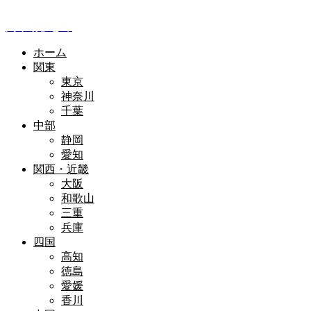
全国釣り場情報
釣り場まとめ
ホーム
関東
東京
神奈川
千葉
中部
静岡
愛知
関西・近畿
大阪
和歌山
三重
兵庫
四国
高知
徳島
愛媛
香川