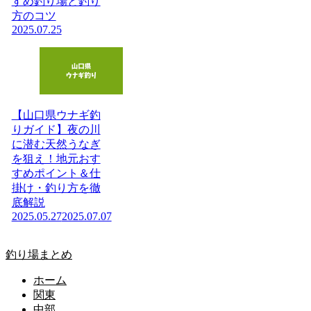
すめ釣り場と釣り
方のコツ
2025.07.25
【山口県ウナギ釣
りガイド】夜の川
に潜む天然うなぎ
を狙え！地元おす
すめポイント＆仕
掛け・釣り方を徹
底解説
2025.05.27
2025.07.07
釣り場まとめ
ホーム
関東
中部