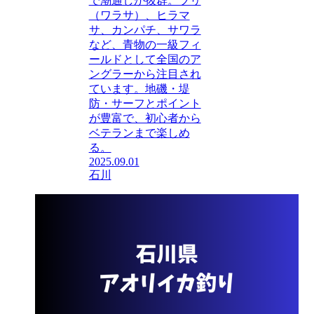
で潮通しが抜群。ブリ
（ワラサ）、ヒラマ
サ、カンパチ、サワラ
など、青物の一級フィ
ールドとして全国のア
ングラーから注目され
ています。地磯・堤
防・サーフとポイント
が豊富で、初心者から
ベテランまで楽しめ
る。
2025.09.01
石川