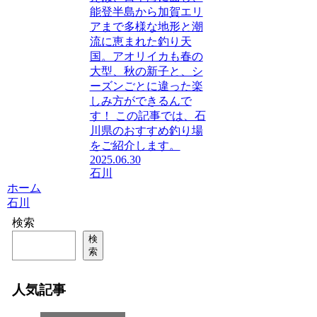
能登半島から加賀エリ
アまで多様な地形と潮
流に恵まれた釣り天
国。アオリイカも春の
大型、秋の新子と、シ
ーズンごとに違った楽
しみ方ができるんで
す！ この記事では、石
川県のおすすめ釣り場
をご紹介します。
2025.06.30
石川
ホーム
石川
検索
検
索
人気記事