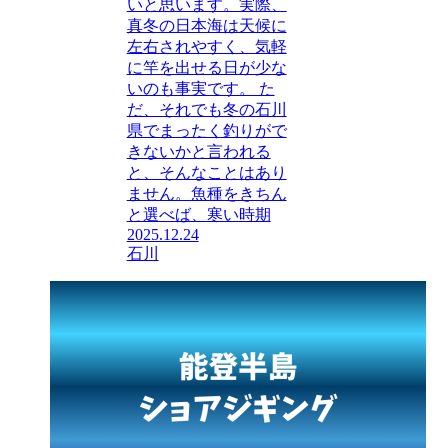
いと思います。実際、
真冬の日本海は天候に
左右されやすく、気軽
に竿を出せる日が少な
いのも事実です。 た
だ、それでも冬の石川
県でまったく釣りがで
きないかと言われる
と、そんなことはあり
ません。魚種をきちん
と選べば、寒い時期
2025.12.24
石川