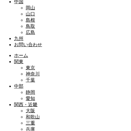
中国
岡山
山口
島根
鳥取
広島
九州
お問い合わせ
ホーム
関東
東京
神奈川
千葉
中部
静岡
愛知
関西・近畿
大阪
和歌山
三重
兵庫