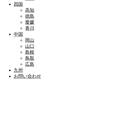
四国
高知
徳島
愛媛
香川
中国
岡山
山口
島根
鳥取
広島
九州
お問い合わせ