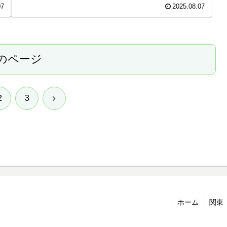
で
のが、街なかを流れる鶴見川でのオイカワ釣りです。 この
07
2025.08.07
記事では、鶴見川でオイカワが釣れるおすすめポイント。
のページ
次
2
3
へ
ホーム
関東