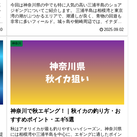
模
今回は神奈川県の中でも特に人気の高い三浦半島のショア
ル
ジギングについてご紹介します。 三浦半島は相模湾と東京
に
湾の潮がぶつかるエリアで、潮通しが良く、青物の回遊も
、
非常に多いフィールド。城ヶ島や剱崎周辺では、イナダ・
ン
ワラサからヒラマサ、さらにはサワラまで狙える全国屈指
10
2025.09.02
のショアジギングスポットです。
神奈川
神奈川で秋エギング！｜秋イカの釣り方・お
すすめポイント・エギ5選
。
秋はアオリイカが最も釣りやすいハイシーズン。神奈川県
堤
には相模湾や三浦半島を中心に、エギングに適したポイン