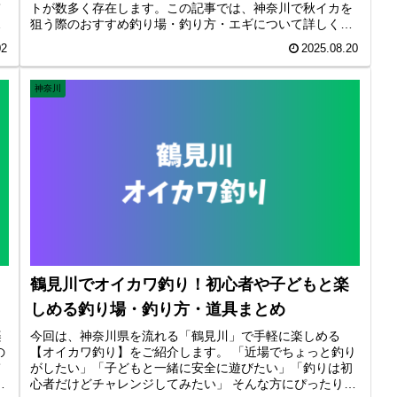
て
トが数多く存在します。この記事では、神奈川で秋イカを
ラ
狙う際のおすすめ釣り場・釣り方・エギについて詳しく紹
盛
介します。 神奈川で秋イカが釣れるおすすめポイント 三浦
02
2025.08.20
半島エリア 三崎港周辺 神奈川を代表する場所をご紹介
神奈川
鶴見川でオイカワ釣り！初心者や子どもと楽
しめる釣り場・釣り方・道具まとめ
楽
今回は、神奈川県を流れる「鶴見川」で手軽に楽しめる
の
【オイカワ釣り】をご紹介します。 「近場でちょっと釣り
て
がしたい」「子どもと一緒に安全に遊びたい」「釣りは初
に
心者だけどチャレンジしてみたい」 そんな方にぴったりな