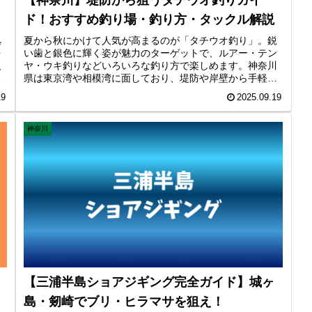
ド！おすすめ釣り場・釣り方・タックル解説
拠
夏から秋にかけて人気が高まるのが「タチウオ釣り」。鋭
を
い歯と銀色に輝く姿が魅力のターゲットで、ルアー・テン
級
ヤ・ウキ釣りなどいろいろな釣り方で楽しめます。神奈川
ン
県は東京湾や相模湾に面しており、堤防や岸壁から手軽に
魅
タチウオを狙える場所が多いのも魅力です。今回は神奈川
19
2025.09.19
のタチウオ釣り場、釣り方のコツ、そしておすすめのタッ
クルをご紹介。
神奈川
【三浦半島ショアジギング完全ガイド】城ヶ
島・剱崎でブリ・ヒラマサを狙え！