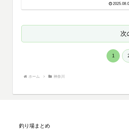
おすすめなのが、相模川のオイカワ釣りです。 この記事
2025.08.
は、相模川でオイカワが釣れる方法。
次
1
ホーム
神奈川
釣り場まとめ