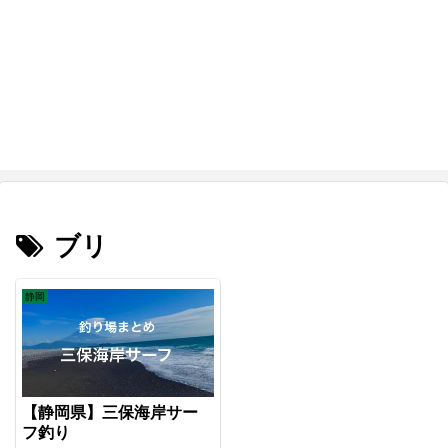
ブリ
静岡
【静岡県】三保海岸サー
フ釣り