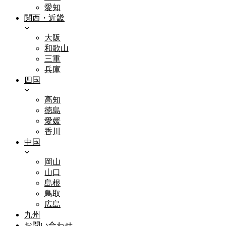
愛知
関西・近畿
大阪
和歌山
三重
兵庫
四国
高知
徳島
愛媛
香川
中国
岡山
山口
島根
鳥取
広島
九州
お問い合わせ