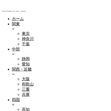
全国釣り場情報
釣り場まとめ
ホーム
関東
東京
神奈川
千葉
中部
静岡
愛知
関西・近畿
大阪
和歌山
三重
兵庫
四国
高知