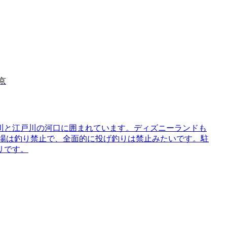
京
川と江戸川の河口に囲まれています。ディズニーランドも
船場は釣り禁止で、全面的に投げ釣りは禁止みたいです。駐
リです。