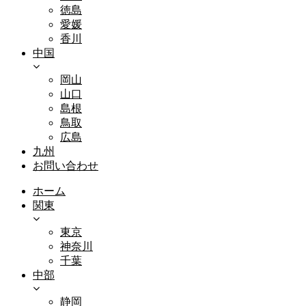
徳島
愛媛
香川
中国
岡山
山口
島根
鳥取
広島
九州
お問い合わせ
ホーム
関東
東京
神奈川
千葉
中部
静岡