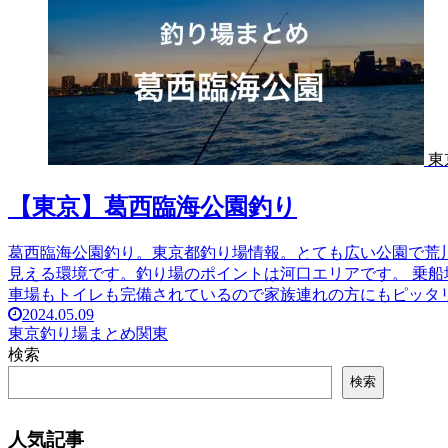
東
【東京】葛西臨海公園釣り
葛西臨海公園釣り。東京都釣り場情報。とても広い公園で荒
見える環境です。釣り場のポイントは河口エリアです。 乗
車場もトイレも完備されているので家族連れの方にもピッタ
2024.05.09
東京
釣り場まとめ
関東
検索
検索
人気記事