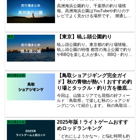
め。 釣れる魚はシーバス・チヌ・カサ
高洲海浜公園釣り。千葉県の釣り場情
ゴ・メバル・アイナメ・ギンポ
報。高洲海浜公園はYouTubeや釣りのテ
レビでよく見かける場所です。 潮通しも
良く青物やシーバスの魚影が濃い。時に
は鳥山ができることもあります。 テトラ
が前方にあるのである程度、ランディン
グ技術がないと厳しいかも知れません。
【東京】暁ふ頭公園釣り
東京
テトラは立ち入り禁止なので注意。
暁ふ頭公園釣り。東京都の釣り場情報。
暁ふ頭公園の特徴 都営の海上公園で釣り
やBBQを楽しむ人が多い。 BBQ・釣りに
ルールがあります。参考にこちら ・投げ
釣り（振りかぶって投げる、横から投げ
る釣り）は禁止となっております。・ル
アー釣り（振りかぶって投げる、横から
【鳥取ショアジギング完全ガイ
釣り場まとめ
投げる釣り）は禁止となっております。
ド】秋の青物が熱い！おすすめ釣
り場とタックル・釣り方を徹底解
説
今回は、山陰エリアでも屈指の好フィー
ルド「鳥取県」で楽しむ秋のショアジギ
ングについて紹介します。 秋の鳥取沿岸
はベイトの接岸が始まり、ブリ（ハマ
チ・メジロ）やサゴシ、ヒラマサなど青
物が一気に活性化。砂浜からも地磯から
2025年版！ライトゲームおすす
釣り場まとめ
も大型魚のチャンスがある最高の季節で
めロッドランキング
す！ 鳥取で秋に狙える魚種 秋の鳥取ショ
アジギング
「どれにしようかな〜」と悩む時間も釣