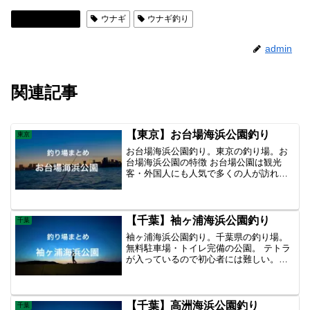
釣り場まとめ
ウナギ
ウナギ釣り
admin
関連記事
【東京】お台場海浜公園釣り
東京
お台場海浜公園釣り。東京の釣り場。お
台場海浜公園の特徴 お台場公園は観光
客・外国人にも人気で多くの人が訪れ
る。 魅力は景色だ。昼間も夜も美しい景
色。 釣りに関しては投げ釣り・ルアー釣
りは禁止なので浮き釣りやちょい投げで
我慢しましょう。 エイの魚影が濃い。 ち
【千葉】袖ヶ浦海浜公園釣り
千葉
ょい投げ仕掛けでハゼやセイゴ釣りを楽
袖ヶ浦海浜公園釣り。千葉県の釣り場。
しめます。
無料駐車場・トイレ完備の公園。 テトラ
が入っているので初心者には難しい。テ
トラ周りではアイナメ・カサゴ・メバ
ル・ギンポを狙える。 シーバスを狙うル
アーマンも多い。 アオイソメの投げ釣り
でハゼやキス・アナゴを狙うのもおすす
【千葉】高洲海浜公園釣り
千葉