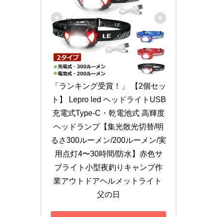
「ランキング受賞！」 【2個セッ
ト】 Lepro led ヘッドライトUSB
充電式Type-C・乾電池式 高輝度
ヘッドランプ【集光散光切替/明
るさ300ルーメン/200ルーメン/実
用点灯4〜30時間/防水】赤色サ
ブライト小型夜釣りキャンプ作
業アウトドアヘルメットライト 
父の日