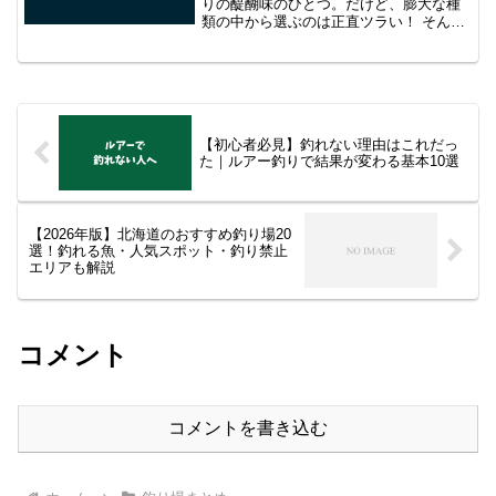
りの醍醐味のひとつ。だけど、膨大な種
類の中から選ぶのは正直ツラい！ そんな
あなたのために、2025年のトレンドを押
さえたライトゲームロッドランキングを
お届けします。初心者から上級者まで満
足できるラインナップを厳選しました！
ライトゲームロッドとは？
【初心者必見】釣れない理由はこれだっ
た｜ルアー釣りで結果が変わる基本10選
【2026年版】北海道のおすすめ釣り場20
選！釣れる魚・人気スポット・釣り禁止
エリアも解説
コメント
コメントを書き込む