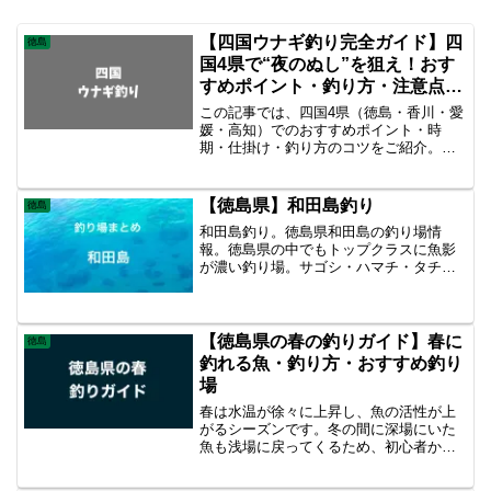
【四国ウナギ釣り完全ガイド】四
徳島
国4県で“夜のぬし”を狙え！おす
すめポイント・釣り方・注意点を
初心者向けに紹介
この記事では、四国4県（徳島・香川・愛
媛・高知）でのおすすめポイント・時
期・仕掛け・釣り方のコツをご紹介。四
国4県で天然ウナギ釣りに挑戦！徳島・香
川・愛媛・高知のおすすめポイントや釣
り方、時期、仕掛け、マナーまでを初心
【徳島県】和田島釣り
徳島
者向けに詳しく紹介したナイトフィッシ
和田島釣り。徳島県和田島の釣り場情
ング完全ガイド。
報。徳島県の中でもトップクラスに魚影
が濃い釣り場。サゴシ・ハマチ・タチウ
オなどの回遊魚の釣果やシーバスやチヌ
などの釣果も多い。タチウオの時期にな
ると人が集まり混雑する。サゴシ・ハマ
チ・タチウオ・マゴチ・ヒラメ・シーバ
【徳島県の春の釣りガイド】春に
徳島
ス・アジ・サバ。
釣れる魚・釣り方・おすすめ釣り
場
春は水温が徐々に上昇し、魚の活性が上
がるシーズンです。冬の間に深場にいた
魚も浅場に戻ってくるため、初心者から
ベテランまで楽しめる釣りシーズンが到
来します。徳島県の春の釣りについて、