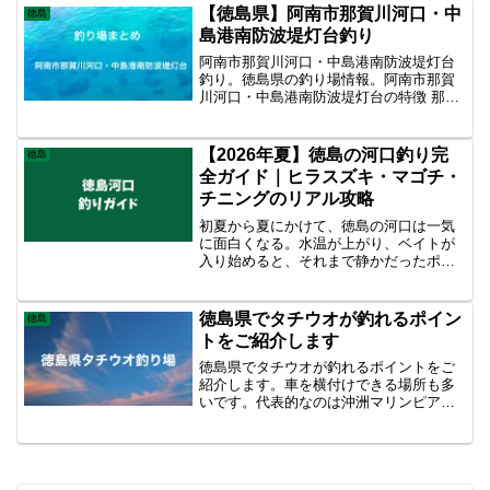
ターゲット別に釣り方やおすすめの釣り
【徳島県】阿南市那賀川河口・中
徳島
場を詳しく紹介します。1...
島港南防波堤灯台釣り
阿南市那賀川河口・中島港南防波堤灯台
釣り。徳島県の釣り場情報。阿南市那賀
川河口・中島港南防波堤灯台の特徴 那賀
川の河口にある長い突堤。先端に行くと
潮通しがよく青物の回遊チャンスがあ
る。先端に行くまでにもチヌやシーバ
【2026年夏】徳島の河口釣り完
徳島
ス・マゴチやヒラメなどを狙える。駐車
全ガイド｜ヒラスズキ・マゴチ・
場から先端までは距離があり大変だが、
チニングのリアル攻略
広々と釣りができる。
初夏から夏にかけて、徳島の河口は一気
に面白くなる。水温が上がり、ベイトが
入り始めると、それまで静かだったポイ
ントに急に生命感が出る。「今日は何が
釣れるんだろう」じゃなくて、“何を狙う
か選べる”のがこの時期の河口。この記事
徳島県でタチウオが釣れるポイン
徳島
では、実際に通って感...
トをご紹介します
徳島県でタチウオが釣れるポイントをご
紹介します。車を横付けできる場所も多
いです。代表的なのは沖洲マリンピア。
市内からも近いです。さらに和田島。車
を横付けして電気ウキが人気。阿南辰
巳。突堤でテンヤ釣りが人気。阿南の橘
湾。静かでタチウオの魚影が濃く人気が
高いです。秋から冬にかけては徳島県で