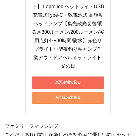
ト】 Lepro led ヘッドライトUSB
充電式Type-C・乾電池式 高輝度
ヘッドランプ【集光散光切替/明
るさ300ルーメン/200ルーメン/実
用点灯4〜30時間/防水】赤色サ
ブライト小型夜釣りキャンプ作
業アウトドアヘルメットライト 
父の日
楽天市場で見る
Amazonで見る
ファミリーフィッシング
これだけあれば釣りが楽しめる初心者に優しい釣りセット