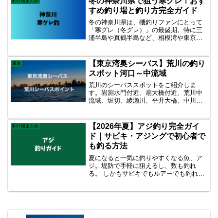
冬の神奈川県で狙う寒グレ！おす
釣り場まとめ
果が狙える離島ライトゲーム天国です！
すめ釣り場と釣り方完全ガイド
新島アジングの魅力って？
冬の神奈川県は、磯釣りファンにとって
「寒グレ（冬グレ）」の最盛期。特に三
浦半島や真鶴半島など、相模湾や東京湾
に面した磯では、寒さとともに脂の乗っ
た良型グレ（メジナ）が接岸します。こ
の記事では、冬に神奈川県でグレを狙う
【東京湾奥シーバス】荒川の釣り
東京
人のために、釣り場情報・仕掛け・釣り
スポット河口～中流域
方のコツを徹底紹介します。 冬の神奈川
グレ釣りシーズン。
荒川のシーバススポットをご紹介しま
す。岩淵水門付近、扇大橋付近、荒川中
流域、堀切、綾瀬川、平井大橋、中川合
流付近、荒川河口エリアなど。荒川はシ
ーバスの魚影が非常に濃い川です。都心
からのアクセスも良く、初心者から上級
【2026年夏】アジ釣り完全ガイ
釣り場まとめ
者まで楽しむことができます。荒川のシ
ド｜サビキ・アジングで初心者で
ーバスを狙うならこのポイントがおすす
も釣る方法
め。
夏になると一気に釣りやすくなる魚、ア
ジ。堤防で手軽に狙えるし、数も釣れ
る。 しかもサビキでもルアーでも釣れる
から、初心者から経験者まで幅広く楽し
めるのがいいところ。 この記事では、ど
の地域でも通用する夏のアジ釣り（サビ
キ・アジング）の基本をまとめます。 夏
のアジは“群れ”で動く まずこれを知って