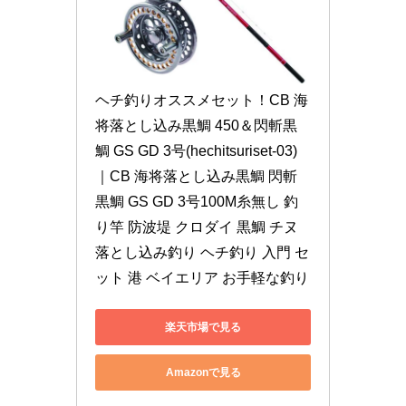
ヘチ釣りオススメセット！CB 海
将落とし込み黒鯛 450＆閃斬黒
鯛 GS GD 3号(hechitsuriset-03)
｜CB 海将落とし込み黒鯛 閃斬
黒鯛 GS GD 3号100M糸無し 釣
り竿 防波堤 クロダイ 黒鯛 チヌ 
落とし込み釣り ヘチ釣り 入門 セ
ット 港 ベイエリア お手軽な釣り
楽天市場で見る
Amazonで見る