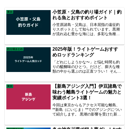
小笠原・父島の釣り場ガイド｜釣
東京
れる魚とおすすめポイント
小笠原諸島・父島は、日本屈指の遠征釣
りスポットとして知られています。黒潮
が流れ込む豊かな海には、多彩な魚種が
生息し、初心者からベテランまで楽しめ
る釣り場が多数存在します。この記事で
は、父島周辺で釣れる魚とおすすめの釣
2025年版！ライトゲームおすす
釣り場まとめ
り場を詳しく紹介します。...
めロッドランキング
「どれにしようかな〜」と悩む時間も釣
りの醍醐味のひとつ。だけど、膨大な種
類の中から選ぶのは正直ツラい！ そんな
あなたのために、2025年のトレンドを押
さえたライトゲームロッドランキングを
お届けします。初心者から上級者まで満
【新島アジング入門】伊豆諸島で
東京
足できるラインナップを厳選しました！
味わう離島ライトゲームの魅力と
ライトゲームロッドとは？
実績ポイント3選！
今回は東京からもアクセス可能な離島、
**新島（にいじま）**でのアジングについ
て紹介します。 黒潮の影響を受けた新島
の海は、透明度が高くベイトも豊富。ア
ジングにぴったりの環境が整っており、
サイズ・数ともに本土とは一線を画す釣