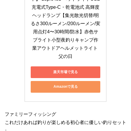
充電式Type-C・乾電池式 高輝度
ヘッドランプ【集光散光切替/明
るさ300ルーメン/200ルーメン/実
用点灯4〜30時間/防水】赤色サ
ブライト小型夜釣りキャンプ作
業アウトドアヘルメットライト 
父の日
楽天市場で見る
Amazonで見る
ファミリーフィッシング
これだけあれば釣りが楽しめる初心者に優しい釣りセット
↓