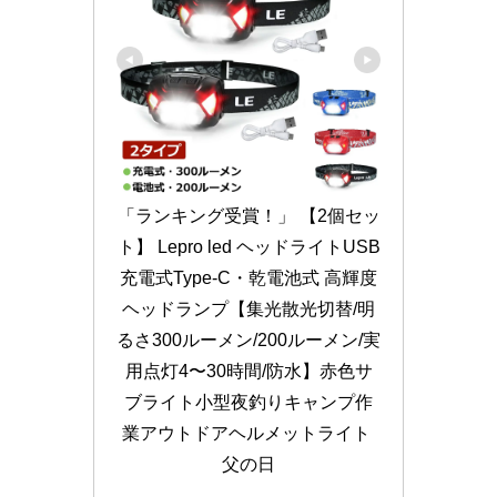
「ランキング受賞！」 【2個セッ
ト】 Lepro led ヘッドライトUSB
充電式Type-C・乾電池式 高輝度
ヘッドランプ【集光散光切替/明
るさ300ルーメン/200ルーメン/実
用点灯4〜30時間/防水】赤色サ
ブライト小型夜釣りキャンプ作
業アウトドアヘルメットライト 
父の日