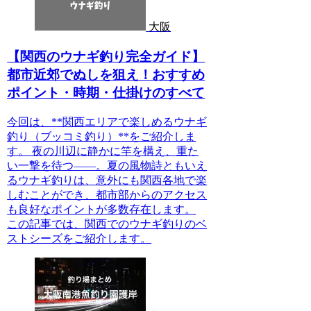
大阪
【関西のウナギ釣り完全ガイド】
都市近郊でぬしを狙え！おすすめ
ポイント・時期・仕掛けのすべて
今回は、**関西エリアで楽しめるウナギ
釣り（ブッコミ釣り）**をご紹介しま
す。 夜の川辺に静かに竿を構え、重た
い一撃を待つ――。夏の風物詩ともいえ
るウナギ釣りは、意外にも関西各地で楽
しむことができ、都市部からのアクセス
も良好なポイントが多数存在します。
この記事では、関西でのウナギ釣りのベ
ストシーズをご紹介します。