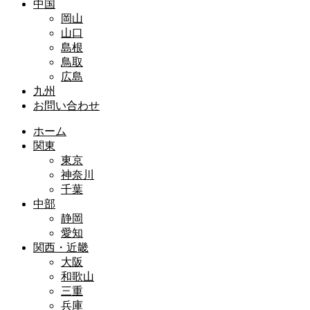
中国
岡山
山口
島根
鳥取
広島
九州
お問い合わせ
ホーム
関東
東京
神奈川
千葉
中部
静岡
愛知
関西・近畿
大阪
和歌山
三重
兵庫