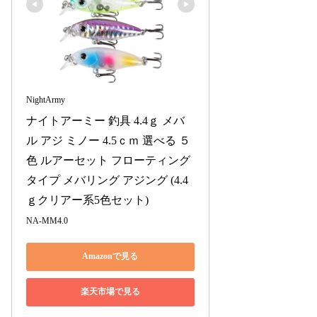
NightArmy
ナイトアーミー 釣具 4.4ｇ メバ
ル アジ ミノー 4.5ｃｍ 選べる ５
色 ルアーセット フローティング
タイプ メバリング アジング (4.4
ｇクリアー系5色セット)
NA-MM4.0
Amazonで見る
楽天市場で見る