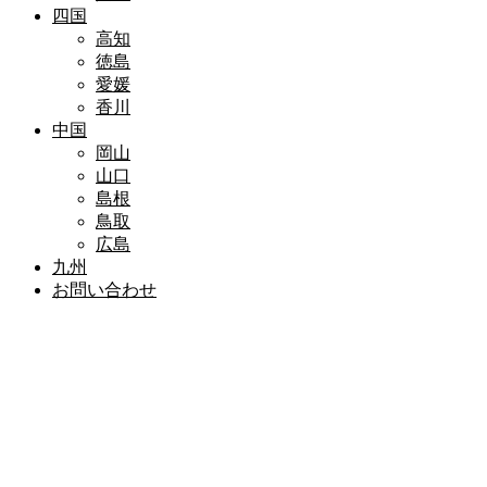
四国
高知
徳島
愛媛
香川
中国
岡山
山口
島根
鳥取
広島
九州
お問い合わせ