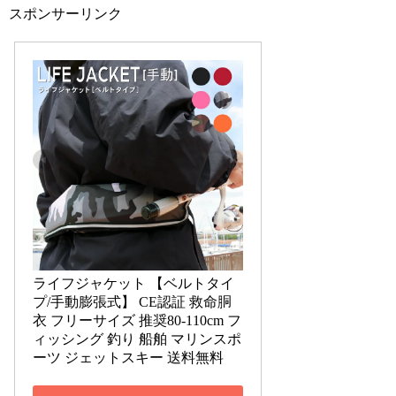
スポンサーリンク
ライフジャケット 【ベルトタイ
プ/手動膨張式】 CE認証 救命胴
衣 フリーサイズ 推奨80-110cm フ
ィッシング 釣り 船舶 マリンスポ
ーツ ジェットスキー 送料無料