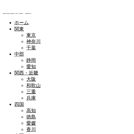
全国釣り場情報
釣り場まとめ
ホーム
関東
東京
神奈川
千葉
中部
静岡
愛知
関西・近畿
大阪
和歌山
三重
兵庫
四国
高知
徳島
愛媛
香川