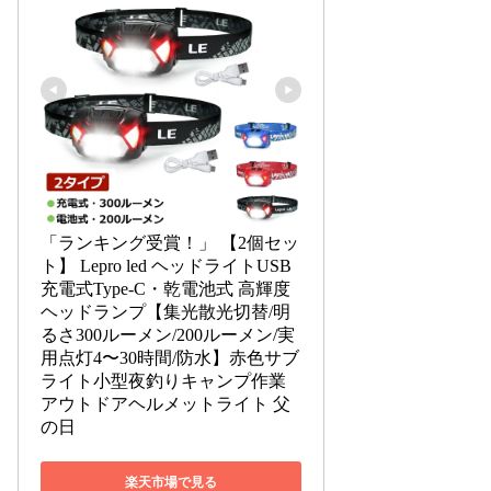
「ランキング受賞！」 【2個セッ
ト】 Lepro led ヘッドライトUSB
充電式Type-C・乾電池式 高輝度
ヘッドランプ【集光散光切替/明
るさ300ルーメン/200ルーメン/実
用点灯4〜30時間/防水】赤色サブ
ライト小型夜釣りキャンプ作業
アウトドアヘルメットライト 父
の日
楽天市場で見る