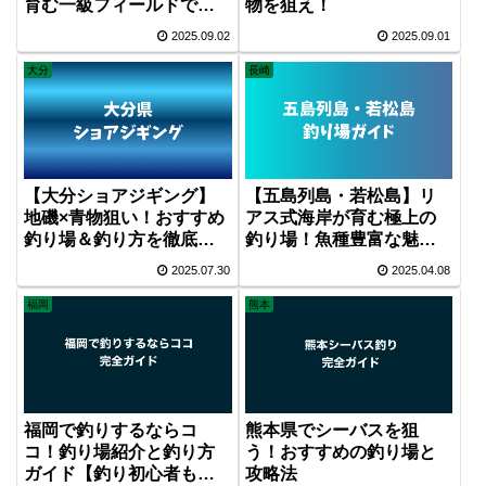
育む一級フィールドで青
物を狙え！
物を狙え！
2025.09.02
2025.09.01
大分
長崎
【大分ショアジギング】
【五島列島・若松島】リ
地磯×青物狙い！おすすめ
アス式海岸が育む極上の
釣り場＆釣り方を徹底解
釣り場！魚種豊富な魅力
説！
を徹底解説
2025.07.30
2025.04.08
福岡
熊本
福岡で釣りするならコ
熊本県でシーバスを狙
コ！釣り場紹介と釣り方
う！おすすめの釣り場と
ガイド【釣り初心者も必
攻略法