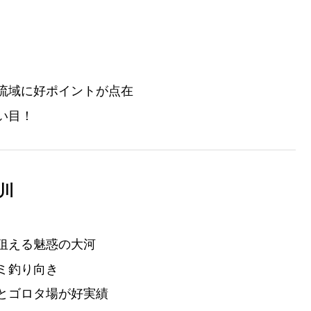
流域に好ポイントが点在
い目！
川
狙える魅惑の大河
ミ釣り向き
とゴロタ場が好実績