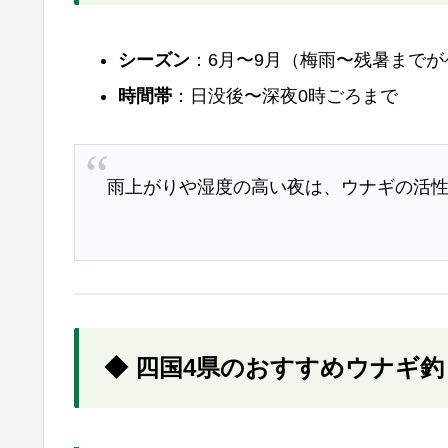
シーズン
：6月〜9月（梅雨〜残暑までが
時間帯
：日没後〜深夜0時ごろまで
雨上がりや湿度の高い夜は、ウナギの活
◆ 四国4県のおすすめウナギ