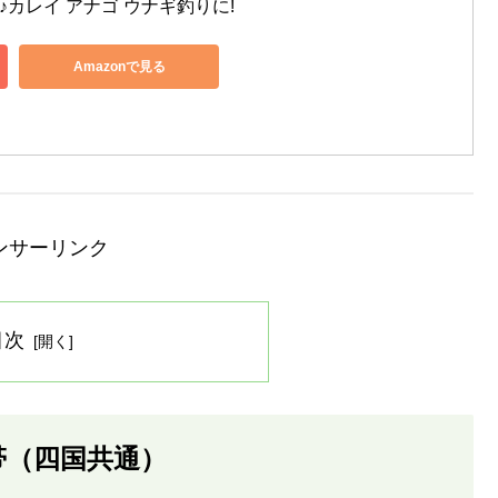
♪カレイ アナゴ ウナギ釣りに!
Amazonで見る
ンサーリンク
目次
帯（四国共通）