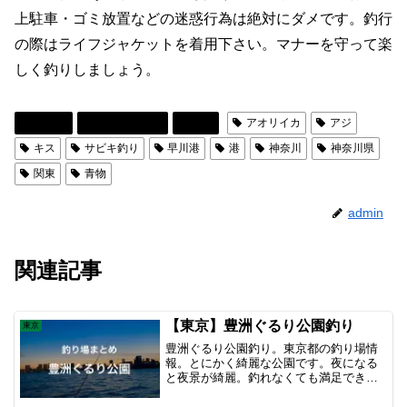
上駐車・ゴミ放置などの迷惑行為は絶対にダメです。釣行
の際はライフジャケットを着用下さい。マナーを守って楽
しく釣りしましょう。
神奈川
釣り場まとめ
関東
アオリイカ
アジ
キス
サビキ釣り
早川港
港
神奈川
神奈川県
関東
青物
admin
関連記事
【東京】豊洲ぐるり公園釣り
東京
豊洲ぐるり公園釣り。東京都の釣り場情
報。とにかく綺麗な公園です。夜になる
と夜景が綺麗。釣れなくても満足できま
す。 釣れる魚種も多く、人気がありま
す。ジョギングをする人も多いため注意