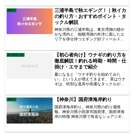
深く釣りをする必要があります。釣れる
魚 カマス・シーバス・青物・チヌ・イシ
三浦半島で秋エギング！｜秋イカ
神奈川
モチ・タチウオ
の釣り方・おすすめポイント・タ
ックル解説
神奈川県の三浦半島は、東京湾側の穏や
かな湾内と、相模湾側の外洋に面したエ
リアを併せ持つエギング好フィールドで
す。秋は新子サイズを中心に数釣りが楽
しめ、場所によっては胴長20cm前後の良
型も狙えます。この記事では、三浦半島
【初心者向け】ウナギの釣り方を
釣り場まとめ
での秋イカのおすすめポイント・釣り
徹底解説！釣れる時期・時間・仕
方・エギングタックルを紹介します。
掛け・エサまで紹介
夏になると「ウナギ釣りを始めてみた
い」という人が増えてきます。 実はウナ
ギは、特別な道具や高価なタックルがな
くても狙える魚です。近くの河川や河口
でも釣れることがあり、夜の数時間だけ
でも十分楽しめます。 この記事では、初
【神奈川】国府津海岸釣り
神奈川
心者向けにウナギ釣りの基本を紹介しま
国府津海岸釣り。神奈川県の釣り場情
す。 ウナギが釣れる時期 ウナギが最も釣
報。神奈川県小田原市国府津。国府津海
りやすいエサなど紹介
岸の特徴 神奈川県で有名なショアジギン
グスポット。 ドン深になっている海岸で
青物やタチウオのような回遊魚も狙え
る。 駅からも近く、コインパーキングも