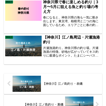
ある。 餌釣りでキスも狙えるが、やはり
神奈川県で春に楽しめる釣り｜3
神奈川
ルアー釣りがメインになる。 青物用のル
月〜5月に狙える魚と釣り場の考
アーで間違いない。
え方
春になると、神奈川県の海も一気に動き
出します。東京湾、相模湾と二つの海に
面しているため、エリアごとに春の釣り
の特徴がはっきりしています。 冬の間は
釣りを控えていた人でも、春になると
「そろそろ行けそうだな」と感じる場面
【神奈川】江ノ島周辺・片瀬漁港
神奈川
が増えてきます。神奈川県は、そうした
釣り
タイミングで釣りを再開しやすい場所が
多い県です。
片瀬漁港釣り。神奈川県の釣り場。片瀬
漁港の特徴。砂地が広がっていてキス釣
りに最適なポイント。たまにシーバスや
チヌ・ボラなどが釣れる。 ヒラメやマゴ
チも期待できる。足場が良くて釣り初心
者にもおすすめ。ちょい投げ釣りでキス
を狙ってみましょう。釣れる魚 キス・ア
ナゴ・カサゴ・シーバス・ヒイラギが釣
れる。
【神奈川】江ノ島釣り・表磯
【神奈川】江ノ島釣り・裏磯