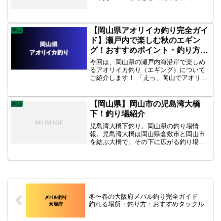
すが、釣りのスポットとしても人気があ
ります。広い釣り場と多種多様な魚種が
狙えることから、初心者から上級者まで
幅広い釣り人に支持されています。岡山
【岡山県アオリイカ釣り完全ガイ
岡山
市内からのアクセスが良く、駐車場も整
ド】瀬戸内で楽しむ秋のエギン
備されています。
グ！おすすめポイント・釣り方・
装備を紹介！
今回は、岡山県の瀬戸内海沿岸で楽しめ
るアオリイカ釣り（エギング）について
ご紹介します！ 「えっ、岡山でアオリイ
カ？」と思った方、実は…釣れるんで
す。黒潮の影響が少ないため春の大型は
少なめですが、秋の新子イカの数釣りで
【岡山県】岡山市の児島湾大橋
岡山
は安定した実績を持つ穴場エリアなんで
下！釣り場紹介
す！ この記事では、岡山県のエギング事
情、よく釣れるポイント
児島湾大橋下釣り。岡山県の釣り場情
報。児島湾大橋は岡山県倉敷市と岡山市
を結ぶ大橋で、その下に広がる釣り場は
多様な魚種が狙えることで有名です。橋
の陰になっているため、夏の暑さを避け
ながら釣りを楽しむことができます。ま
た、潮通しが良く、魚の回遊も多いた
め、釣果が期待できるポイントです。
冬〜春の大阪府メバル釣り完全ガイド｜
釣れる場所・釣り方・おすすめタックル