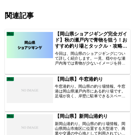
関連記事
【岡山県ショアジギング完全ガイ
岡山
ド】秋の瀬戸内で青物を狙う！お
すすめ釣り場とタックル・攻略法
を徹底解説
今回は、岡山県のショアジギングについ
て詳しく紹介します。一見、穏やかな瀬
戸内海では青物が少ないイメージを持つ
方も多いですが、実は潮流が複雑な岡山
沿岸は、秋になると青物の回遊が活発に
なる隠れた好フィールドなんです！ 岡山
【岡山県】牛窓港釣り
岡山
県で秋に狙えるターゲット 秋の岡山沿岸
牛窓港釣り。岡山県の釣り場情報。牛窓
は、イワシやサヨリ、コノシロなどのベ
港は岡山県瀬戸内市にある釣り場です。
イトが豊富です。
足場が良く、岸壁に駐車できるスペース
もあります。トイレや釣具店からも近
く、特にファミリーフィッシングに人気
のポイントです。春から秋にかけてサビ
キ釣りでアジ、イワシ、サバ、サヨリな
【岡山県】新岡山港釣り
岡山
ど。落とし込み釣りやフカセ釣りでチ
新岡山港釣り。岡山県の釣り場情報。岡
ヌ。春はメバル、春秋はアオリイカ。
山県岡山市南区に位置する大型港で、商
業や交通の中心地として利用されていま